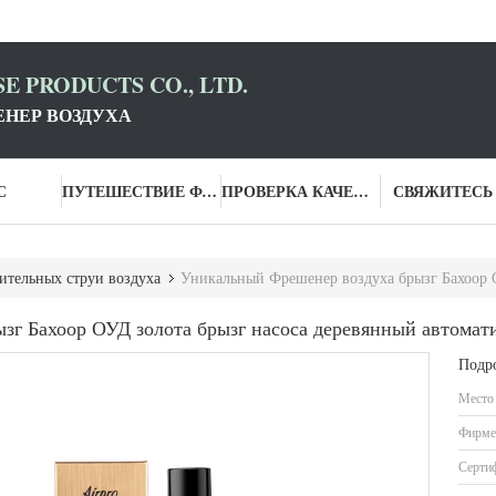
E PRODUCTS CO., LTD.
НЕР ВОЗДУХА
С
ПУТЕШЕСТВИЕ ФАБРИКИ
ПРОВЕРКА КАЧЕСТВА
СВЯЖИТЕСЬ
ительных струи воздуха
Уникальный Фрешенер воздуха брызг Бахоор ОУД зо
зг Бахоор ОУД золота брызг насоса деревянный автомат
Подр
Место
Фирме
Серти