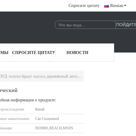
Спросите цитату
Russian
 МЫ
СПРОСИТЕ ЦИТАТУ
НОВОСТИ
лота брызг насоса деревянный автоматический
ический
обная информация о продукте:
 происхождения:
Китай
нное наименование:
Can Customized
фикация:
ISO9001,REACH,MSDS