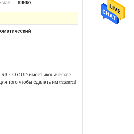
АВКИ:
НИНБО
томатический
 ЗОЛОТО OUD имеет иконическое
я того чтобы сделать им treasured