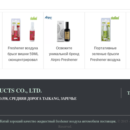
Freshener воздуха
Освежите
Портативные
брызг вишни 59ML
уникальной бренд
зеленые брызги
сконцентрировал
Airpro Freshener
Freshener воздуха
жидкость для дома
автомобиля Taif Al
автомобиля запаха
и автомобиля
надушенный
59ml Яблока
древесиной
CTS CO., LTD.
Т
.558, СРЕДНЯЯ ДОРОГА TAIKANG, ЗАРЕЧЬЕ
итай хороший качество жидкостный freshener воздуха автомобиля поставщик.
© 2015 - 
Reserved.