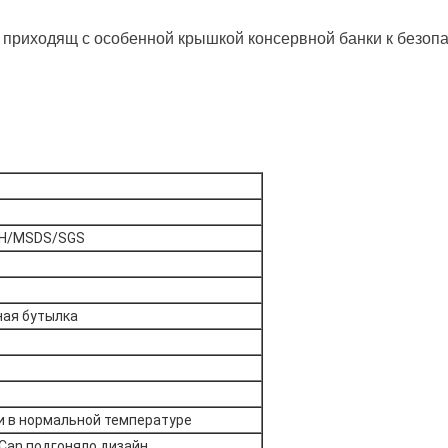
– приходящ с особенной крышкой консервной банки к безоп
H/MSDS/SGS
ная бутылка
и в нормальной температуре
Can подгоняло дизайн