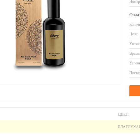
Номер
Оплат
Количе
Цена:
Упаков
Время 
Услови
Постав
ЦВЕТ:
БЛАГОУХА