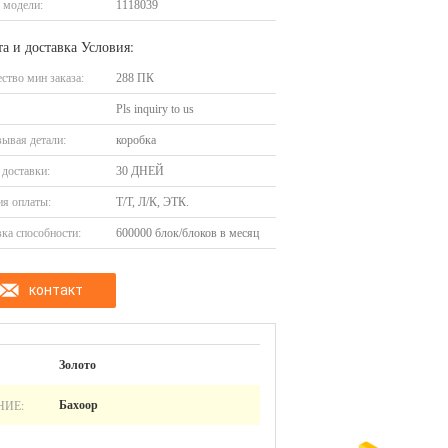
 модели:
1118039
а и доставка Условия:
ство мин заказа:
288 ПК
Pls inquiry to us
ывая детали:
коробка
доставки:
30 ДНЕЙ
я оплаты:
Т/Т, Л/К, ЭТК.
ка способности:
600000 блок/блоков в месяц
контакт
Золото
НИЕ:
Бахоор