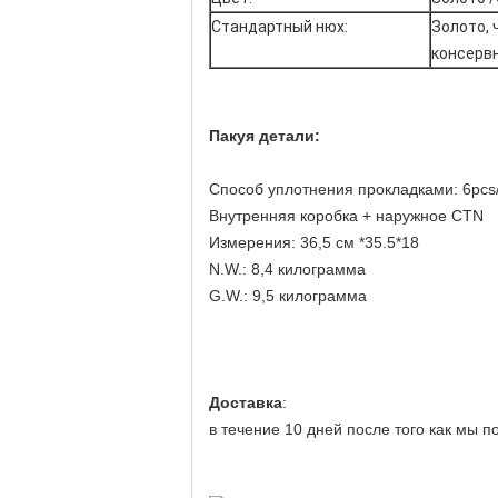
Стандартный нюх:
Золото, 
консерв
Пакуя детали:
Способ уплотнения прокладками:
6pcs/
Внутренняя коробка + наружное CTN
Измерения:
36,5
см *35.5*18
N.W.:
8,4 килограмма
G.W.:
9,5 килограмма
Доставка
:
в течение 10 дней после того как мы п