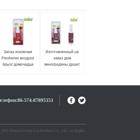
Запах исключая
Изготовленный на
Freshener воздуха
заказ дом
брызг домочадца
виноградины душит
MSDS
брызги
автоматический
регулируемого
воздуха брызг
комнаты Freshener
жидкостного
елефон:
86-574-87895353
воздуха свежие
2025 Shamood Daily Use Products Co., Ltd.. All Rights