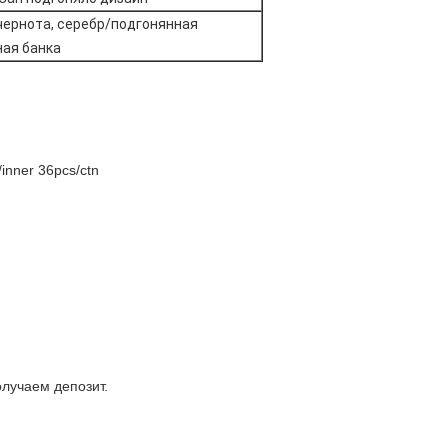
чернота, серебр/
подгонянная
ная банка
inner 36pcs/ctn
олучаем депозит.