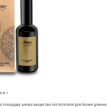
я в 1
ую площадку шелка вещество-поглотителя для более длинн