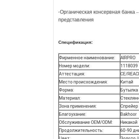
Органическая консервная банка 
·
представления
Спецификация:
Фирменное наименование:
AIRPRO
Номер модели:
1118039
Аттестация:
CE/REAC
Место происхождения:
Китай
Форма:
Бутылка
Материал:
Стеклян
Зона применения:
Спрейер
Благоухание:
Bakhoor
Обслуживание OEM/ODM:
Никакой
Продолжительность:
60-90 дн
Цвет:
Золото /