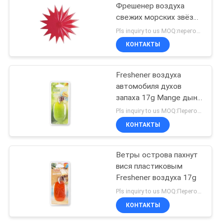
Фрешенер воздуха
свежих морских звёзд
76
взрыва ягоды
Pls inquiry to us MOQ:переговоров
форменный
Пластичный
КОНТАКТЫ
пластиковый твердый
Freshener воздуха
Freshener воздуха
автомобиля духов
запаха 17g Mange дыни
зеленого цвета
Pls inquiry to us MOQ:Переговоры
Shamood
КОНТАКТЫ
40
Бумага воздуха
Ветры острова пахнут
вися пластиковым
прохладительных
Freshener воздуха 17g
Pls inquiry to us MOQ:Переговоры
КОНТАКТЫ