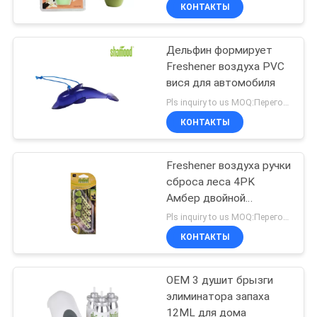
КАЧЕСТВА
КОНТАКТЫ
Дельфин формирует
СВЯЖИТЕСЬ
48
Freshener воздуха PVC
МЫ
вися для автомобиля
Freshener воздуха
Pls inquiry to us MOQ:Переговоры
мембраны
НОВОСТИ
КОНТАКТЫ
СПРОСИТЕ
Freshener воздуха ручки
сброса леса 4PK
ЦИТАТУ
Амбер двойной
36
надушенный
Pls inquiry to us MOQ:Переговоры
КАРТА
Freshener воздуха
КОНТАКТЫ
САЙТА
сброса
OEM 3 душит брызги
элиминатора запаха
PRIVACY
12ML для дома