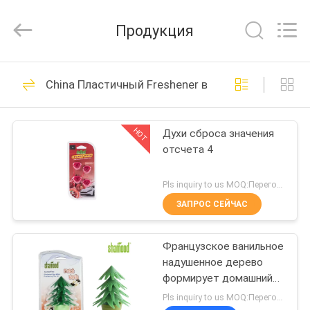
Shamood
Daily
Use
Продукция
Products
Co.,
Ltd..
All
Rights
ДОМ
68
Reserved.
China Пластичный Freshener воздуха
жидкостный
ПРОДУКТЫ
freshener воздуха
HOT
Духи сброса значения
отсчета 4
автомобиля
О
НАС
Pls inquiry to us MOQ:Переговоры
ЗАПРОС СЕЙЧАС
47
ПУТЕШЕСТВИЕ
Freshener воздуха
Французское ванильное
ФАБРИКИ
надушенное дерево
геля
формирует домашний
ПРОВЕРКА
OEM Freshener воздуха
Pls inquiry to us MOQ:Переговоры