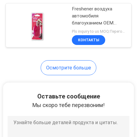
Freshener воздуха
25
автомобиля
прохладительных
благоуханием OEM
запаха лимонада вишни
Pls inquiry to us MOQ:Переговоры
струи воздуха
КОНТАКТЫ
Осмотрите больше
16
Freshener воздуха
Оставьте сообщение
туалета
Мы скоро тебе перезвоним!