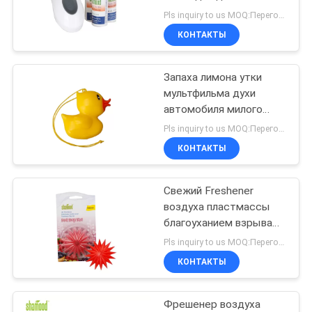
POLICY
Pls inquiry to us MOQ:Переговоры
КОНТАКТЫ
82
Вися Freshener
Запаха лимона утки
мультфильма духи
воздуха
автомобиля милого
желтого вися
Pls inquiry to us MOQ:Переговоры
КОНТАКТЫ
Свежий Freshener
38
воздуха пластмассы
Freshener воздуха
благоуханием взрыва
ягоды ISO9001 для
Pls inquiry to us MOQ:Переговоры
домочадца
дома
КОНТАКТЫ
Фрешенер воздуха