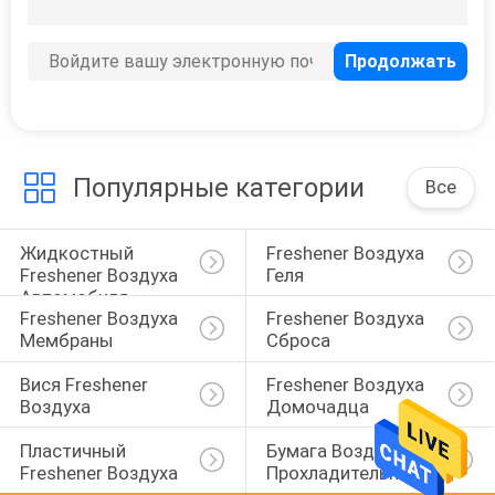
12
Freshener воздуха
вакуума
Популярные категории
Все
Жидкостный 
Freshener Воздуха 
15
Freshener Воздуха 
Геля
Freshener воздуха
Автомобиля
Freshener Воздуха 
Freshener Воздуха 
ручки сброса
Мембраны
Сброса
Вися Freshener 
Freshener Воздуха 
Воздуха
Домочадца
Пластичный 
Бумага Воздуха 
Freshener Воздуха
Прохладительных
40