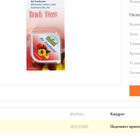
Номер
Оплат
Количе
Цена:
Упаков
Время 
Услови
Постав
ФОРМА:
Квадрат
ЛОГОТИП:
Подгоняет прие