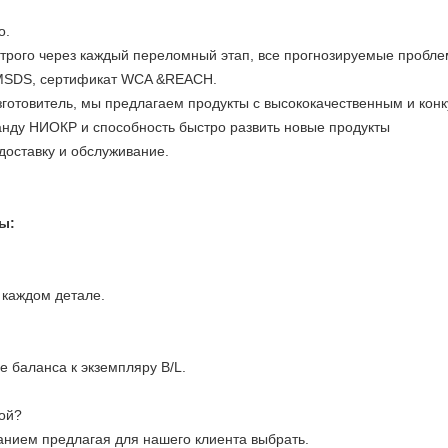
о.
строго через каждый переломный этап, все прогнозируемые проб
 MSDS, сертификат WCA &REACH.
зготовитель, мы предлагаем продукты с высококачественным и кон
нду НИОКР и способность быстро развить новые продукты
доставку и обслуживание.
ы:
 каждом детале.
 баланса к экземпляру B/L.
ой?
ханием предлагая для нашего клиента выбрать.