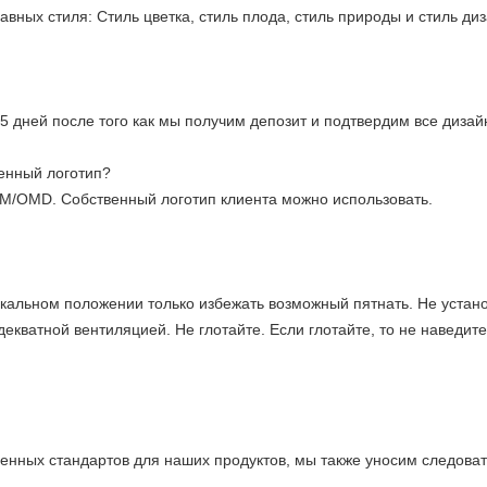
авных стиля: Стиль цветка, стиль плода, стиль природы и стиль ди
5 дней после того как мы получим депозит и подтвердим все дизай
енный логотип?
M/OMD. Собственный логотип клиента можно использовать.
икальном положении только избежать возможный пятнать. Не устано
декватной вентиляцией. Не глотайте. Если глотайте, то не наведит
енных стандартов для наших продуктов, мы также уносим следоват