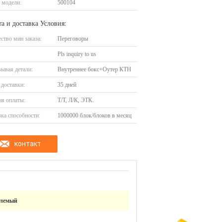
 модели:
500104
а и доставка Условия:
ство мин заказа:
Переговоры
Pls inquiry to us
ывая детали:
Внутреннее бокс+Оутер КТН
доставки:
35 дней
я оплаты:
Т/Т, Л/К, ЭТК.
ка способности:
1000000 блок/блоков в месяц
контакт
млемый