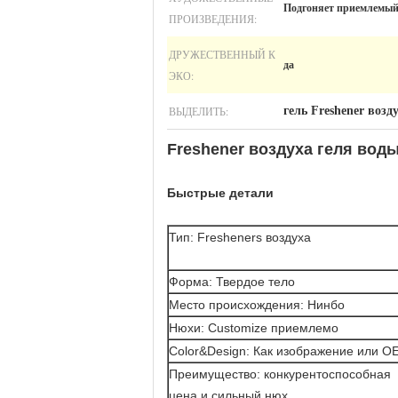
Подгоняет приемлемы
ПРОИЗВЕДЕНИЯ:
ДРУЖЕСТВЕННЫЙ К
да
ЭКО:
ВЫДЕЛИТЬ:
гель Freshener возд
Freshener воздуха геля вод
Быстрые детали
Тип: Fresheners воздуха
Форма: Твердое тело
Место происхождения: Нинбо
Нюхи: Customize приемлемо
Color&Design: Как изображение или O
Преимущество: конкурентоспособная
цена и сильный нюх