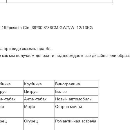
r 192pcs/ctn Ctn: 39*30.3*36CM GW/NW: 12/13KG
а при виде экземпляра B/L.
го как мы получаем депозит и подтверждаем все дизайны или образ
бника
Клубника
Виноградина
рус
Цитрус
Белье
и--табак
Анти--табак
Новый автомобиль
ito
Mojito
Остров мечты
рец
Огурец
Романтичная встреча