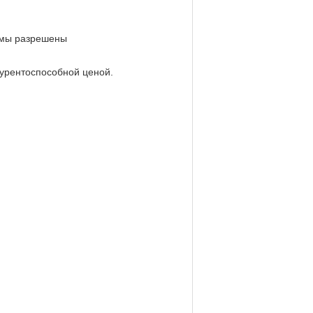
лемы разрешены
курентоспособной ценой.