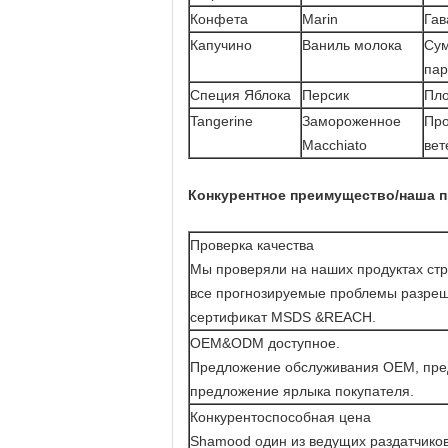
Конфета
Marin
Гав
Капучино
Ваниль молока
Су
пар
Специя Яблока
Персик
Пло
Tangerine
Замороженное
Пр
Macchiato
вет
Конкурентное преимущество/наша п
Проверка качества
Мы проверяли на наших продуктах стр
все прогнозируемые проблемы разреш
сертификат MSDS &REACH.
OEM&ODM доступное.
Предложение обслуживания OEM, пред
предложение ярлыка покупателя.
Конкурентоспособная цена
Shamood один из ведущих раздатчиков