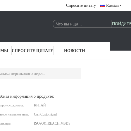
Спросите цитату
Russian
 МЫ
СПРОСИТЕ ЦИТАТУ
НОВОСТИ
запаха персикового дерева
обная информация о продукте:
 происхождения:
КИТАЙ
нное наименование:
Can Customized
фикация:
ISO9001,REACH,MSDS