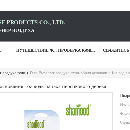
E PRODUCTS CO., LTD.
НЕР ВОЗДУХА
С
ПУТЕШЕСТВИЕ ФАБРИКИ
ПРОВЕРКА КАЧЕСТВА
СВЯЖИТЕСЬ
r воздуха геля
Гель Freshener воздуха автомобиля основания 1oz воды 
 основания 1oz воды запаха персикового дерева
Подр
Место
Фирме
Серти