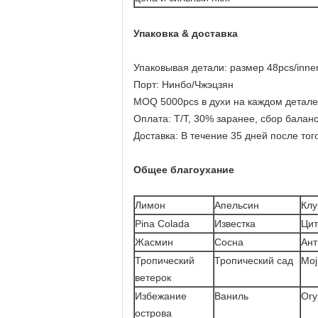
Упаковка & доставка
Упаковывая детали: размер 48pcs/inne
Порт: Нинбо/Чжэцзян
MOQ 5000pcs в духи на каждом детале
Оплата: T/T, 30% заранее, сбор баланс
Доставка: В течение 35 дней после то
Общее благоухание
Лимон
Апельсин
Клу
Pina Colada
Известка
Цит
Жасмин
Сосна
Ант
Тропический
Тропический сад
Moj
ветерок
Избежание
Ваниль
Огу
острова