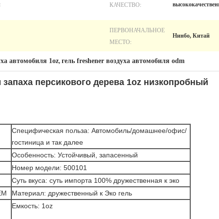
КАЧЕСТВО:
й
высококачестве
ПЕРВОНАЧАЛЬНОЕ
Нинбо, Китай
МЕСТО:
уха автомобиля 1oz
гель freshener воздуха автомобиля odm
,
ы запаха персикового дерева 1oz низкопробный
Специфическая польза: Автомобиль/домашнее/офис/
гостиница и так далее
Особенность: Устойчивый, запасенный
Номер модели: 500101
Суть вкуса: суть импорта 100% дружественная к эко
EM
Материал: дружественный к Эко гель
Емкость: 1oz