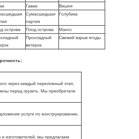
аи
Гаваи
Вишня
масшедшая
Сумасшедшая
Голубика
тия
партия
д острова
Плод острова
Манго
охладный
Прохладный
Свежий взрыв ягоды
ерок
ветерок
рочность:
ого через каждый переломный этап,
ены перед грузить. Мы приобретали
ложение услуги по конструированию,
 и изготовителей; мы предлагаем