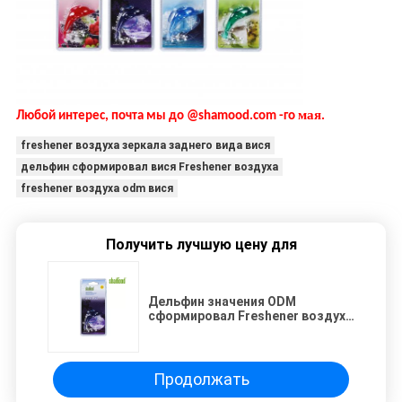
мая
Любой интерес, почта мы до @shamood.com -го
.
freshener воздуха зеркала заднего вида вися
дельфин сформировал вися Freshener воздуха
freshener воздуха odm вися
Получить лучшую цену для
Дельфин значения ODM
сформировал Freshener воздуха
зеркала заднего вида вися
Продолжать