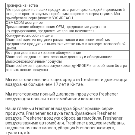
Проверка качества
Мы проверяли на наших продуктах строго через каждый переломный
этап, все прогнозируемые проблемы разрешены перед грузить. Мы
приобретали сертификат MSDS &REACH.
OEM&ODM доступное.
Предложение обслуживания OEM, предложение услуги по
конструированию, предложение ярлыка покупателя.
Конкурентоспособная цена
Shamood один из ведущих раздатчиков и изготовителей; мы
предлагаем продукты с высококачественным и конкурентоспособной
ценой.
Быстрая доставка и хорошее обслуживание
Shamood предлагает первосортные доставку и обслуживание.
Высокотехнологичные продукты
Shamood имеет первоклассную команду НИОКР и способность быстро
развить новые продукты
Мы изготовитель чистящих средств freshener и домочадца
воздуха на больше чем 17 лет в Китае.
Мы изготовляем полный диапасон продуктов freshener
воздуха для пользы в автомобилях и комнатах.
Наши главный Freshener воздуха брызг крышки серии
продукта, Freshener воздуха геля, бумажный Freshener
воздуха, Freshener воздуха сброса автомобиля, Freshener
воздуха зажима автомобиля, Freshener воздуха мембраны,
надушенная пластмасса, уборщик Freshener жемчуга,
туалета, etc.