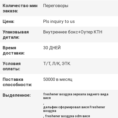
КАЧЕСТВА
Количество мин
Переговоры
заказа:
СВЯЖИТЕСЬ
Цена:
Pls inquiry to us
МЫ
Упаковывая
Внутреннее бокс+Оутер КТН
детали:
НОВОСТИ
Время
30 ДНЕЙ
доставки:
СПРОСИТЕ
Условия
Т/Т, Л/К, ЭТК.
оплаты:
ЦИТАТУ
Поставка
50000 в месяц
способности:
КАРТА
Выделенное:
freshener воздуха зеркала заднего вида
САЙТА
вися
,
дельфин сформировал вися Freshener
воздуха
PRIVACY
,
freshener воздуха odm вися