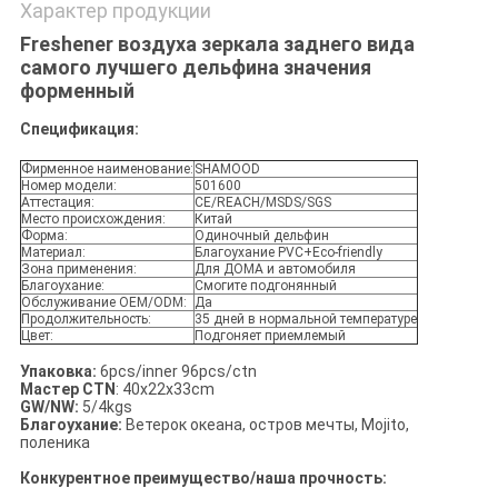
Характер продукции
Freshener воздуха зеркала заднего вида
самого лучшего дельфина значения
форменный
Спецификация:
Фирменное наименование:
SHAMOOD
Номер модели:
501600
Аттестация:
CE/REACH/MSDS/SGS
Место происхождения:
Китай
Форма:
Одиночный дельфин
Материал:
Благоухание PVC+Eco-friendly
Зона применения:
Для ДОМА и автомобиля
Благоухание:
Смогите подгонянный
Обслуживание OEM/ODM:
Да
Продолжительность:
35 дней в нормальной температуре
Цвет:
Подгоняет приемлемый
Упаковка:
6pcs/inner 96pcs/ctn
Мастер CTN
: 40x22x33cm
GW/NW:
5/4kgs
Благоухание:
Ветерок океана, остров мечты, Mojito,
поленика
Конкурентное преимущество/наша прочность: