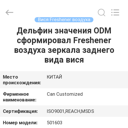
Shamood
Daily
Use
Products
Co.,
Вися Freshener воздуха
Ltd..
All
Rights
Дельфин значения ODM
ДОМ
Reserved.
сформировал Freshener
ПРОДУКТЫ
воздуха зеркала заднего
вида вися
О
НАС
Место
КИТАЙ
происхождения:
ПУТЕШЕСТВИЕ
Фирменное
Can Customized
наименование:
ФАБРИКИ
Сертификация:
ISO9001,REACH,MSDS
ПРОВЕРКА
Номер модели:
501603