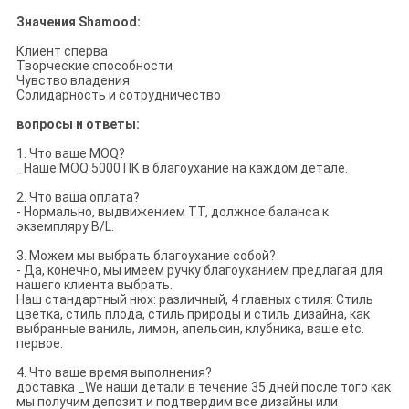
Значения Shamood:
Клиент сперва
Творческие способности
Чувство владения
Солидарность и сотрудничество
вопросы и ответы:
1. Что ваше MOQ?
_Наше MOQ 5000 ПК в благоухание на каждом детале.
2. Что ваша оплата?
- Нормально, выдвижением TT, должное баланса к
экземпляру B/L.
3. Можем мы выбрать благоухание собой?
- Да, конечно, мы имеем ручку благоуханием предлагая для
нашего клиента выбрать.
Наш стандартный нюх: различный, 4 главных стиля: Стиль
цветка, стиль плода, стиль природы и стиль дизайна, как
выбранные ваниль, лимон, апельсин, клубника, ваше etc.
первое.
4. Что ваше время выполнения?
доставка _We наши детали в течение 35 дней после того как
мы получим депозит и подтвердим все дизайны или