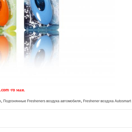
мая
.com -го
.
,
,
я
Подгонянные Fresheners воздуха автомобиля
Freshener воздуха Autosmart