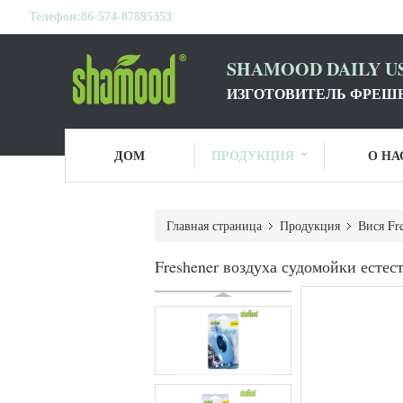
Телефон:
86-574-87895353
SHAMOOD DAILY US
ИЗГОТОВИТЕЛЬ ФРЕШЕ
ДОМ
ПРОДУКЦИЯ
О НА
Главная страница
Продукция
Вися Fr
Freshener воздуха судомойки ест