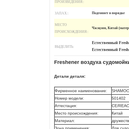
ПРОИЗВЕДЕНИЯ::
ЗАПАХ::
Подгоняет в порядке
МЕСТО
Чжэцзян, Китай (матер
ПРОИСХОЖДЕНИЯ::
Естественный Fresh
ВЫДЕЛИТЬ:
Естественный Fresh
Freshener воздуха судомойк
Детали деталя:
Фирменное наименование:
SHAMO
Номер модели:
501402
Аттестация:
CE/REA
Место происхождения:
Китай
Материал:
дружеств
Зона применения:
Для суд