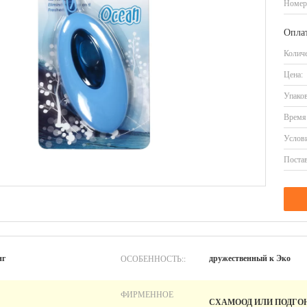
Номер
Оплат
Количе
Цена:
Упаков
Время 
Услови
Постав
ОСОБЕННОСТЬ::
нг
дружественный к Эко
ФИРМЕННОЕ
СХАМООД ИЛИ ПОДГ