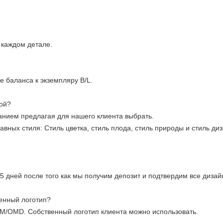
 каждом детале.
 баланса к экземпляру B/L.
ой?
ханием предлагая для нашего клиента выбрать.
авных стиля: Стиль цветка, стиль плода, стиль природы и стиль ди
5 дней после того как мы получим депозит и подтвердим все дизай
енный логотип?
M/OMD. Собственный логотип клиента можно использовать.