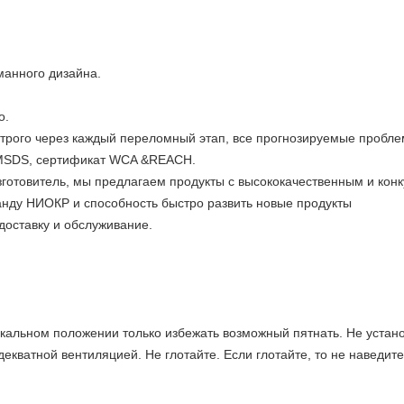
манного дизайна.
о.
строго через каждый переломный этап, все прогнозируемые проб
 MSDS, сертификат WCA &REACH.
зготовитель, мы предлагаем продукты с высококачественным и кон
нду НИОКР и способность быстро развить новые продукты
доставку и обслуживание.
икальном положении только избежать возможный пятнать. Не устано
декватной вентиляцией. Не глотайте. Если глотайте, то не наведит