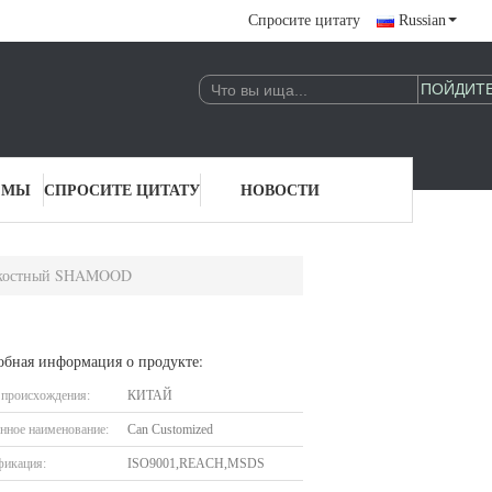
Спросите цитату
Russian
 МЫ
СПРОСИТЕ ЦИТАТУ
НОВОСТИ
жидкостный SHAMOOD
обная информация о продукте:
 происхождения:
КИТАЙ
нное наименование:
Can Customized
фикация:
ISO9001,REACH,MSDS