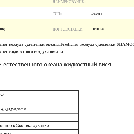
НАИМЕНОВАНИЕ::
ТИП::
Висеть
ПОРТ ДОСТАВКИ::
ик)
НИНБО
ener воздуха судомойки океана
Freshener воздуха судомойки SHAM
,
ener жидкостного воздуха океана
и естественного океана жидкостный вися
OD
CH/MSDS/SGS
енное к Эко благоухание
омойки