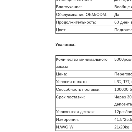
Благоухание:
Вообще 
Обслуживание OEM/ODM:
Да
Продолжительность:
60 дней 
Цвет:
Подгоня
Упаковка:
Количество минимального
5000pcs/
заказа:
Цена:
Перегов
Условия оплаты:
L/C, T/T
Способность поставки:
100000 б
Срок поставки:
Через 30
депозита
Упаковывая детали:
12pcs/inn
Измерения:
41.5*25.
N.W/G.W:
21/20kg