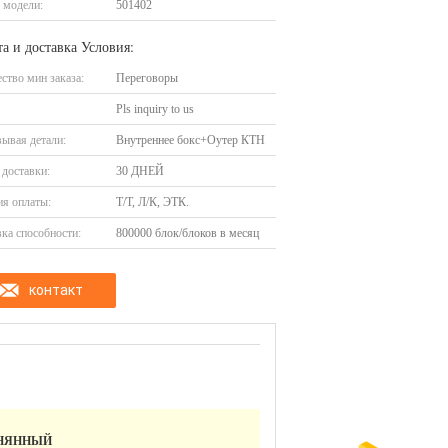
 модели:
501402
а и доставка Условия:
ство мин заказа:
Переговоры
Pls inquiry to us
ывая детали:
Внутреннее бокс+Оутер КТН
доставки:
30 ДНЕЙ
я оплаты:
Т/Т, Л/К, ЭТК.
ка способности:
800000 блок/блоков в месяц
контакт
ОНЯННЫЙ