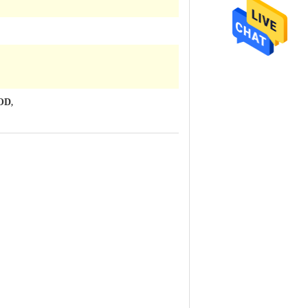
OOD
,