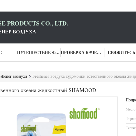
E PRODUCTS CO., LTD.
НЕР ВОЗДУХА
С
ПУТЕШЕСТВИЕ ФАБРИКИ
ПРОВЕРКА КАЧЕСТВА
СВЯЖИТЕСЬ
eshener воздуха
Freshener воздуха судомойки естественного океана 
ественного океана жидкостный SHAMOOD
Подр
Место
Фирме
Серти