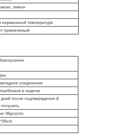
океан, лимон
в нормальной температуре
ет приемлемый
благоухание
оры
, западное соединение
лок/блоков в неделю
 дней после подтверждения &
 получать.
er 96pcs/ctn
5*39cm