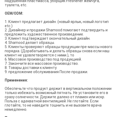
надушенная пластмасса, уборщик Freshener жемчуга,
туалета, etc.
OEM/ODM:
1. Клиент предлагает дизайн. (новый ярлык, новый логотип
etc.)
2. Дизайнер и продажи Shamood помогают подтвердить и
предложить художественное произведение.
3. Клиент подтверждает окончательный дизайн.
4. Shamood делает образцы.
5. Клиенты проверяют образцы продукции пре-массы нового
порядка. (Дорабатывать и делать образцы снова если наш
клиент не удовлетворяется с ними.), то
6. Массовое производство под продукцией.
7. Закончите все массовое производство.
8. Товары доставки к клиенту.
9. предложение обслуживания После-продажи.
Применения:
Обеспечьте что продукт держит в вертикальном положении
только избежать возможный пятнать. Не установите его в
сразу солнечности. Держите далеко от пламен или искр.
Польза с адекватной вентиляцией. Не глотайте. Если
глотайте, то не наведите тошнить и не вызовите врача
немедленно.