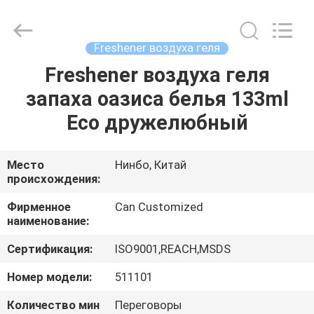
Shamood
Daily
Use
Products
Co.,
Freshener воздуха геля
Ltd..
All
Rights
Freshener воздуха геля
ДОМ
Reserved.
запаха оазиса белья 133ml
ПРОДУКТЫ
Eco дружелюбный
О
Место
Нинбо, Китай
происхождения:
НАС
Фирменное
Can Customized
наименование:
ПУТЕШЕСТВИЕ
Сертификация:
ISO9001,REACH,MSDS
ФАБРИКИ
Номер модели:
511101
ПРОВЕРКА
Количество мин
Переговоры