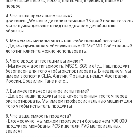
выбранные ваниль, лимон, апельсин, клубника, ваше etc.
первое.
4. Что ваше время выполнения?
доставка _We наши детали в течение 35 дней после того как
мы получим депозит и подтвердим все дизайны или
образцы.
5. Можем мы использовать наш собственный логотип?
- Да, мы признаваем обслуживание OEM/OMD. Собственный
логотип клиента можно использовать.
6. Чего вроде аттестации вы имеют?
- Мы имеем достигаемость, MSDS, SGS и etc… Наш продукт
безопасен для того чтобы экспортировать. В недавнем, мы
имеем экспорт к США, Англии, Франции, немцу, Австралии,
России, Бразилии, Гане и etc…
7. Вы имеете качественное испытание?
- Да, все наши продукты под качественным тестом перед
экспортировать. Мы имеем профессиональную машину для
того чтобы испытать продукты.
8. Что ваша емкость продукта?
- Ежемесячно, мы можем произвести больше чем 700 000
продуктов мембраны PCS и детали PVC материальных
зависят.