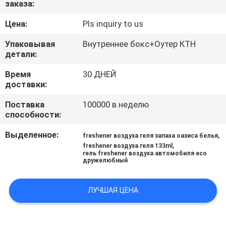
заказа:
КАЧЕСТВА
Цена:
Pls inquiry to us
СВЯЖИТЕСЬ
Упаковывая
Внутреннее бокс+Оутер КТН
МЫ
детали:
Время
30 ДНЕЙ
доставки:
НОВОСТИ
Поставка
100000 в неделю
способности:
СПРОСИТЕ
Выделенное:
,
ЦИТАТУ
freshener воздуха геля запаха оазиса белья
,
freshener воздуха геля 133ml
гель freshener воздуха автомобиля eco
дружелюбный
КАРТА
САЙТА
ЛУЧШАЯ ЦЕНА
PRIVACY