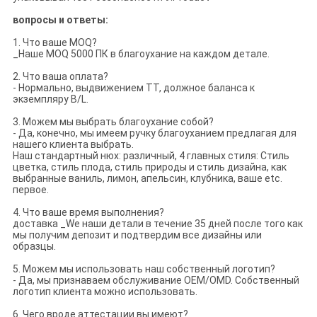
вопросы и ответы:
1. Что ваше MOQ?
_Наше MOQ 5000 ПК в благоухание на каждом детале.
2. Что ваша оплата?
- Нормально, выдвижением TT, должное баланса к
экземпляру B/L.
3. Можем мы выбрать благоухание собой?
- Да, конечно, мы имеем ручку благоуханием предлагая для
нашего клиента выбрать.
Наш стандартный нюх: различный, 4 главных стиля: Стиль
цветка, стиль плода, стиль природы и стиль дизайна, как
выбранные ваниль, лимон, апельсин, клубника, ваше etc.
первое.
4. Что ваше время выполнения?
доставка _We наши детали в течение 35 дней после того как
мы получим депозит и подтвердим все дизайны или
образцы.
5. Можем мы использовать наш собственный логотип?
- Да, мы признаваем обслуживание OEM/OMD. Собственный
логотип клиента можно использовать.
6. Чего вроде аттестации вы имеют?