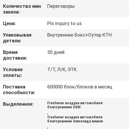
КАЧЕСТВА
Количество мин
Переговоры
заказа:
СВЯЖИТЕСЬ
Цена:
Pls inquiry to us
МЫ
Упаковывая
Внутреннее бокс+Оутер КТН
детали:
НОВОСТИ
Время
30 дней
доставки:
СПРОСИТЕ
Условия
Т/Т, Л/К, ЭТК.
оплаты:
ЦИТАТУ
Поставка
600000 блок/блоков в месяц
способности:
КАРТА
Выделенное:
Freshener воздуха автомобиля
САЙТА
благоуханием OEM
,
freshener воздуха автомобиля
благоуханием лимонада вишни
PRIVACY
,