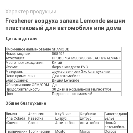
Характер продукции
Freshener воздуха запаха Lemonde вишни
пластиковый для автомобиля или дома
Детали деталя
Фирменное наименование:
SHAMOOD
Номер модели:
508402
Аттестация:
ПРОВЕРКА MSDS/SGS/REACH/WALMART
Место происхождения:
Китай
Форма:
Форма квадрата PVC
Материал:
дружественное к Эко благоухание
Зона применения:
Для автомобиля
Благоухание:
Вишня Lemonde
Обслуживание OEM/ODM:
Да
Продолжительность:
30 дней в нормальной температуре
Цвет:
Подгоняет приемлемый
Общее благоухание
Лимон
Апельсин
Клубника
Клубника
Виноградина
Pina Colada
Известка
Цитрус
Цитрус
Белье
Жасмин
Сосна
Анти--табак
Анти--табак
Новый
автомобиль
Тропический
Тропический
Mojito
Mojito
Остров