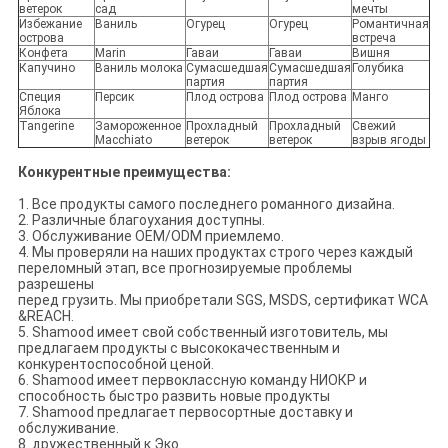
ветерок
сад
мечты
Избежание
Ваниль
Огурец
Огурец
Романтичная
острова
встреча
Конфета
Marin
Гаваи
Гаваи
Вишня
Капучино
Ваниль молока
Сумасшедшая
Сумасшедшая
Голубика
партия
партия
Специя
Персик
Плод острова
Плод острова
Манго
Яблока
Tangerine
Замороженное
Прохладный
Прохладный
Свежий
Macchiato
ветерок
ветерок
взрыв ягоды
Конкурентные преимущества:
1. Все продукты самого последнего романного дизайна.
2. Различные благоухания доступны.
3. Обслуживание OEM/ODM приемлемо.
4. Мы проверяли на наших продуктах строго через каждый
переломный этап, все прогнозируемые проблемы
разрешены
перед грузить. Мы приобретали SGS, MSDS, сертификат WCA
&REACH.
5. Shamood имеет свой собственный изготовитель, мы
предлагаем продукты с высококачественным и
конкурентоспособной ценой.
6. Shamood имеет первоклассную команду НИОКР и
способность быстро развить новые продукты
7. Shamood предлагает первосортные доставку и
обслуживание.
8. дружественный к Эко