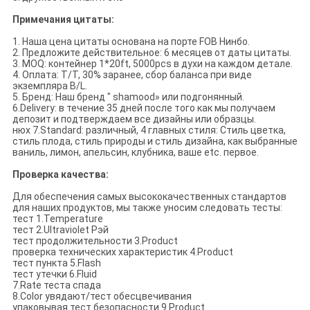
Примечания цитаты:
1. Наша цена цитаты основана на порте FOB Нинбо.
2. Предложите действительное: 6 месяцев от даты цитаты.
3. MOQ: контейнер 1*20ft, 5000pcs в духи на каждом детале.
4. Оплата: T/T, 30% заранее, сбор баланса при виде
экземпляра B/L.
5. Бренд: Наш бренд " shamood» или подгонянный.
6.Delivery: в течение 35 дней после того как мы получаем
депозит и подтверждаем все дизайны или образцы.
нюх 7.Standard: различный, 4 главных стиля: Стиль цветка,
стиль плода, стиль природы и стиль дизайна, как выбранные
ваниль, лимон, апельсин, клубника, ваше etc. первое.
Проверка качества:
Для обеспечения самых высококачественных стандартов
для наших продуктов, мы также уносим следовать тесты:
тест 1.Temperature
тест 2.Ultraviolet Рэй
тест продолжительности 3.Product
проверка технических характеристик 4.Product
тест пункта 5.Flash
тест утечки 6.Fluid
7.Rate теста спада
8.Color увядают/тест обесцвечивания
упаковывая тест безопасности 9.Product