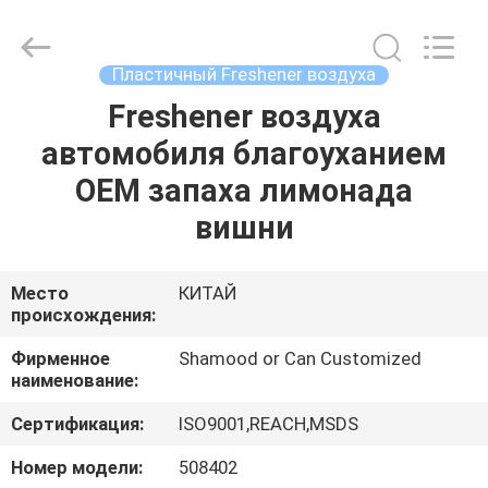
Shamood
Daily
Use
Products
Co.,
Пластичный Freshener воздуха
Ltd..
All
Rights
Freshener воздуха
ДОМ
Reserved.
автомобиля благоуханием
ПРОДУКТЫ
OEM запаха лимонада
вишни
О
НАС
Место
КИТАЙ
происхождения:
ПУТЕШЕСТВИЕ
Фирменное
Shamood or Can Customized
наименование:
ФАБРИКИ
Сертификация:
ISO9001,REACH,MSDS
ПРОВЕРКА
Номер модели:
508402