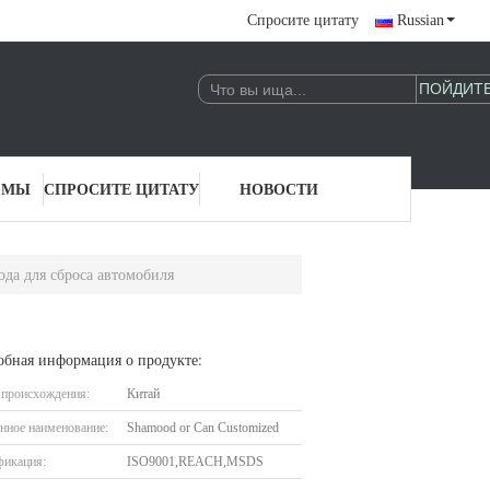
Спросите цитату
Russian
 МЫ
СПРОСИТЕ ЦИТАТУ
НОВОСТИ
ода для сброса автомобиля
обная информация о продукте:
 происхождения:
Китай
нное наименование:
Shamood or Can Customized
фикация:
ISO9001,REACH,MSDS