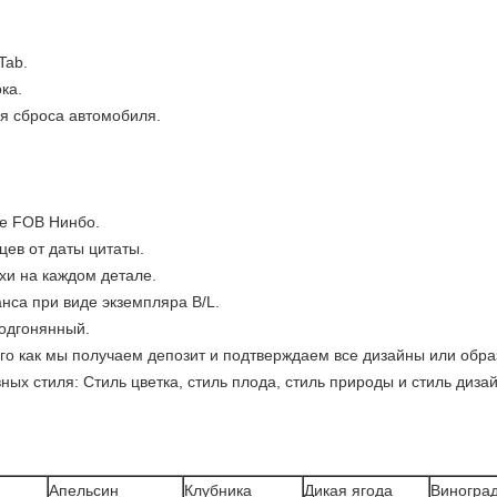
Tab.
ка.
ия сброса автомобиля.
те FOB Нинбо.
цев от даты цитаты.
ухи на каждом детале.
анса при виде экземпляра B/L.
подгонянный.
того как мы получаем депозит и подтверждаем все дизайны или обра
ных стиля: Стиль цветка, стиль плода, стиль природы и стиль диза
Апельсин
Клубника
Дикая ягода
Виногра