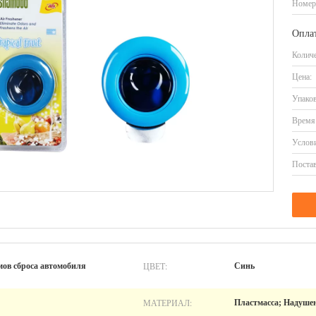
Номер
Оплат
Количе
Цена:
Упаков
Время 
Услови
Постав
ЦВЕТ:
мов сброса автомобиля
Синь
МАТЕРИАЛ:
Пластмасса; Надуше