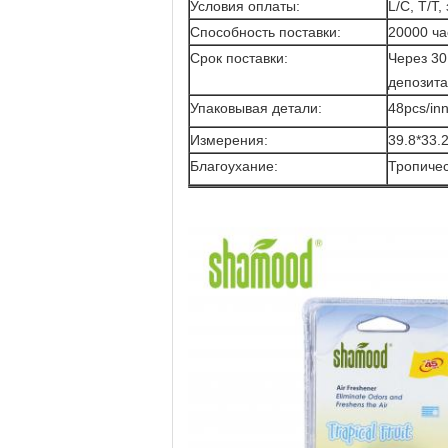
Условия оплаты:
L/C, T/T
Способность поставки:
20000 ча
Срок поставки:
Через 30
депозита
Упаковывая детали:
48pcs/in
Измерения:
39.8*33.
Благоухание:
Тропичес