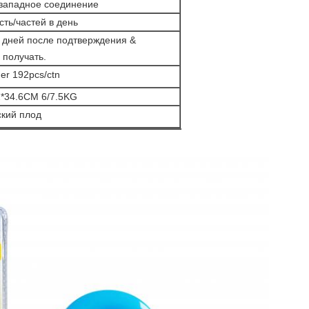
, западное соединение
сть/частей в день
 дней после подтверждения &
 получать.
ner 192pcs/ctn
2*34.6CM 6/7.5KG
кий плод