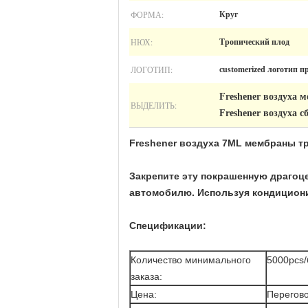
ФОРМА:
Круг
НЮХ:
Тропический плод
ЛОГОТИП:
customerized логотип 
Freshener воздуха 
ВЫДЕЛИТЬ:
Freshener воздуха 
Freshener воздуха 7ML мембраны т
Закрепите эту покрашенную драгоц
автомобилю. Используя кондициони
Спецификации:
Количество минимального
5000pcs/
заказа:
Цена:
Перегов