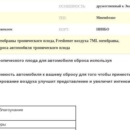
ОСОБЕННОСТЬ:
дружественный к Эко
ТЕП:
Mmembrane
ПОРТ:
приемлем
НИНБО
мембраны тропического плода
Freshener воздуха 7ML мембраны
,
,
сброса автомобиля тропического плода
ропического плода для автомобиля сброса используя
енность автомобиля к вашему сбросу для того чтобы принест
рование воздуха улучшит представление и увеличит интенси
благоухание
оры