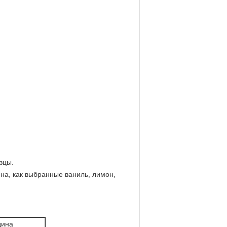
зцы.
йна, как выбранные ваниль, лимон,
дина