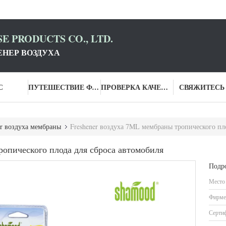
E PRODUCTS CO., LTD.
НЕР ВОЗДУХА
С
ПУТЕШЕСТВИЕ ФАБРИКИ
ПРОВЕРКА КАЧЕСТВА
СВЯЖИТЕСЬ
er воздуха мембраны
Freshener воздуха 7ML мембраны тропического пл
ропического плода для сброса автомобиля
Подр
Место
Фирме
Серти