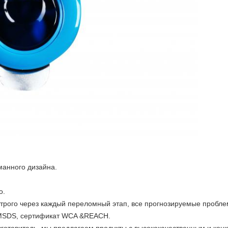
манного дизайна.
о.
строго через каждый переломный этап, все прогнозируемые проб
 MSDS, сертификат WCA &REACH.
зготовитель, мы предлагаем продукты с высококачественным и кон