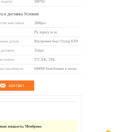
 модели:
500702
а и доставка Условия:
ство мин заказа:
5000pcs
Pls inquiry to us
ывая детали:
Внутреннее бокс+Оутер КТН
доставки:
35days
я оплаты:
Т/Т, Л/К, ЭТК.
ка способности:
600000 блок/блоков в месяц
контакт
нная жидкость; Мембрана