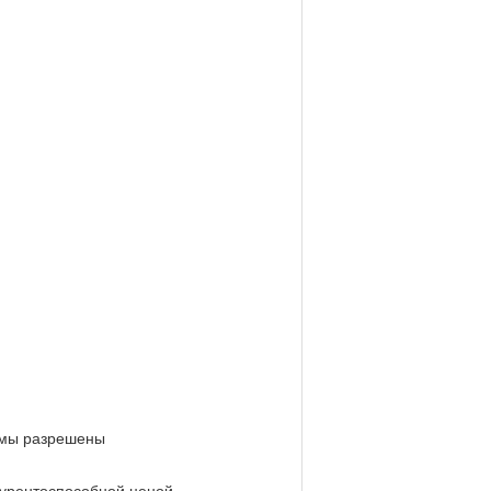
лемы разрешены
курентоспособной ценой.