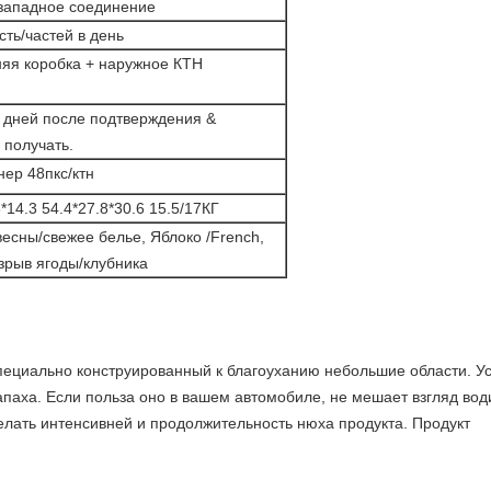
, западное соединение
сть/частей в день
яя коробка + наружное КТН
 дней после подтверждения &
 получать.
нер 48пкс/ктн
3*14.3 54.4*27.8*30.6 15.5/17КГ
весны/свежее белье, Яблоко /French,
зрыв ягоды/клубника
пециально конструированный к благоуханию небольшие области. Уст
апаха. Если польза оно в вашем автомобиле, не мешает взгляд во
елать интенсивней и продолжительность нюха продукта. Продукт