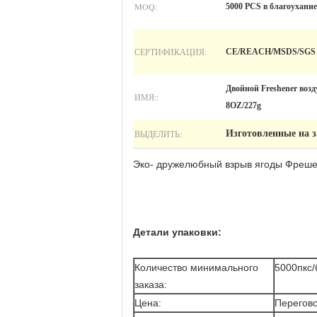
MOQ:
5000 PCS в благоухание
СЕРТИФИКАЦИЯ:
CE/REACH/MSDS/SGS
Двойной Freshener возд
ИМЯ::
8OZ/227g
ВЫДЕЛИТЬ:
Изготовленные на за
Эко- дружелюбный взрыв ягоды Фрешен
Детали упаковки:
Количество минимального
5000пкс/
заказа:
Цена:
Перегов