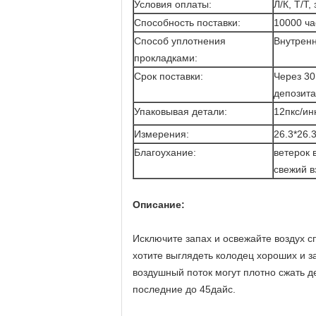
Условия оплаты:
Л/К, Т/Т
Способность поставки:
10000 ча
Способ уплотнения
Внутренн
прокладками:
Срок поставки:
Через 30
депозита
Упаковывая детали:
12пкс/ин
Измерения:
26.3*26.
Благоухание:
ветерок 
свежий в
Описание:
Исключите запах и освежайте воздух с
хотите выглядеть колодец хороших и з
воздушный поток могут плотно сжать д
последние до 45дайс.