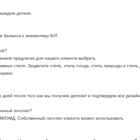
 каждом детале.
 баланса к экземпляру Б/Л.
ой?
ханием предлагая для нашего клиента выбрать.
авных стиля: Зацветите стиль, стиль плода, стиль природы и стиль
первое.
5 дней после того как мы получим депозит и подтвердим все дизай
енный логотип?
М/ОМД. Собственный логотип клиента можно использовать.