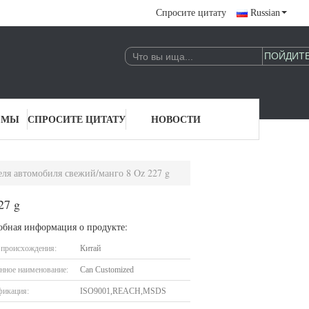
Спросите цитату
Russian
 МЫ
СПРОСИТЕ ЦИТАТУ
НОВОСТИ
еля автомобиля свежий/манго 8 Oz 227 g
27 g
обная информация о продукте:
 происхождения:
Китай
нное наименование:
Can Customized
фикация:
ISO9001,REACH,MSDS