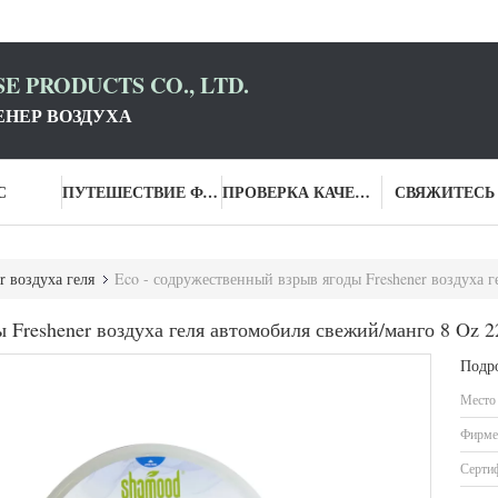
E PRODUCTS CO., LTD.
НЕР ВОЗДУХА
С
ПУТЕШЕСТВИЕ ФАБРИКИ
ПРОВЕРКА КАЧЕСТВА
СВЯЖИТЕСЬ
r воздуха геля
Eco - содружественный взрыв ягоды Freshener воздуха г
 Freshener воздуха геля автомобиля свежий/манго 8 Oz 2
Подр
Место
Фирме
Серти