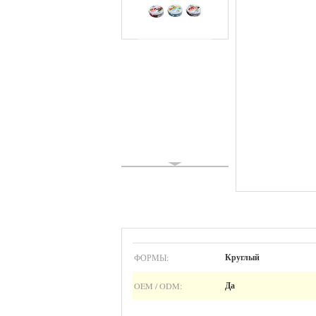
ФОРМЫ:
Круглый
OEM / ODM:
Да