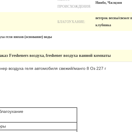
Нинбо, Чжэцзян
ПРОИСХОЖДЕНИЯ:
ветерок весны/свежее 
БЛАГОУХАНИЕ:
клубника
уха геля нюхов (основание) воды
каз Fresheners воздуха
freshener воздуха ванной комнаты
,
ер воздуха геля автомобиля свежий/манго 8 Оз 227 г
благоухание
оры