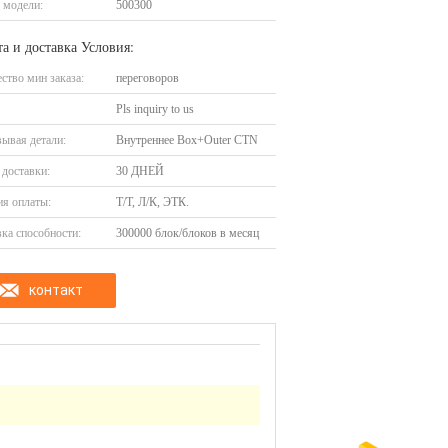
 модели:
500300
а и доставка Условия:
ство мин заказа:
переговоров
Pls inquiry to us
ывая детали:
Внутреннее Box+Outer CTN
доставки:
30 ДНЕЙ
я оплаты:
Т/Т, Л/К, ЭТК.
ка способности:
300000 блок/блоков в месяц
контакт