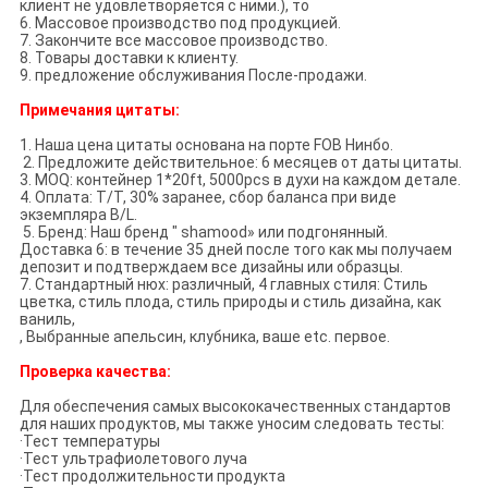
клиент не удовлетворяется с ними.), то
6. Массовое производство под продукцией.
7. Закончите все массовое производство.
8. Товары доставки к клиенту.
9. предложение обслуживания После-продажи.
Примечания цитаты:
1. Наша цена цитаты основана на порте FOB Нинбо.
2. Предложите действительное: 6 месяцев от даты цитаты.
3. MOQ: контейнер 1*20ft, 5000pcs в духи на каждом детале.
4. Оплата: T/T, 30% заранее, сбор баланса при виде
экземпляра B/L.
5. Бренд: Наш бренд " shamood» или подгонянный.
Доставка 6: в течение 35 дней после того как мы получаем
депозит и подтверждаем все дизайны или образцы.
7. Стандартный нюх: различный, 4 главных стиля: Стиль
цветка, стиль плода, стиль природы и стиль дизайна, как
ваниль,
, Выбранные апельсин, клубника, ваше etc. первое.
Проверка качества:
Для обеспечения самых высококачественных стандартов
для наших продуктов, мы также уносим следовать тесты:
·Тест температуры
·Тест ультрафиолетового луча
·Тест продолжительности продукта