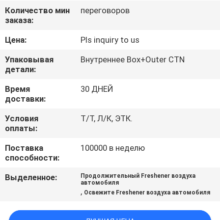
КАЧЕСТВА
Количество мин
переговоров
заказа:
СВЯЖИТЕСЬ
Цена:
Pls inquiry to us
МЫ
Упаковывая
Внутреннее Box+Outer CTN
детали:
НОВОСТИ
Время
30 ДНЕЙ
доставки:
СПРОСИТЕ
Условия
Т/Т, Л/К, ЭТК.
оплаты:
ЦИТАТУ
Поставка
100000 в неделю
способности:
КАРТА
Выделенное:
Продолжительный Freshener воздуха
САЙТА
автомобиля
,
Освежите Freshener воздуха автомобиля
PRIVACY