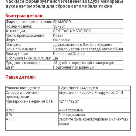
Nacklace формирует вися Freshener воздуха мембраны
духов автомобиля для сброса автомобиля также
Быстрые детали:
Фирменное наименование:
SHAMOOD
Номер модели:
507901
Аттестация:
CE/REACH/MSDS/SGS
Место происхождения:
Китай
Форма:
Ожерелье
Материал:
дружественное к Эко благоухание
Зона применения:
Зеркало Vent&Rear-взгляда автомобиля
Благоухание:
Красочное Orchad
Обслуживание OEM/ODM:
Да
Продолжительность:
45 дней в нормальной температуре
Цвет:
Подгоняет приемлемый
Пакуя детали:
Упаковывая детали:
12pcs/inner 144pcs/ctn
Способ уплотнения
Внутренняя коробка + наружное CTN
прокладками:
Мастерские измерения CTN:
42*44*32cm
N.W.:
4 килограмма
G.W.:
5 килограммов
ATT:
Смогите быть конструировано клиентом
также