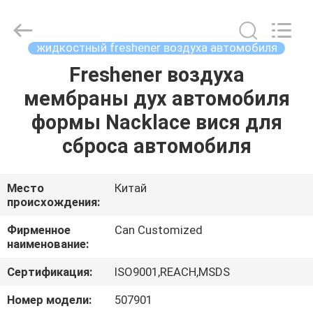
Shamood
Daily
Use
Products
Co.,
жидкостный freshener воздуха автомобиля
Ltd..
All
Rights
Freshener воздуха
ДОМ
Reserved.
мембраны дух автомобиля
ПРОДУКТЫ
формы Nacklace вися для
сброса автомобиля
О
НАС
Место
Китай
происхождения:
ПУТЕШЕСТВИЕ
Фирменное
Can Customized
наименование:
ФАБРИКИ
Сертификация:
ISO9001,REACH,MSDS
ПРОВЕРКА
Номер модели:
507901