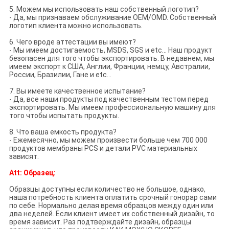
5. Можем мы использовать наш собственный логотип?
- Да, мы признаваем обслуживание OEM/OMD. Собственный
логотип клиента можно использовать.
6. Чего вроде аттестации вы имеют?
- Мы имеем достигаемость, MSDS, SGS и etc… Наш продукт
безопасен для того чтобы экспортировать. В недавнем, мы
имеем экспорт к США, Англии, Франции, немцу, Австралии,
России, Бразилии, Гане и etc…
7. Вы имеете качественное испытание?
- Да, все наши продукты под качественным тестом перед
экспортировать. Мы имеем профессиональную машину для
того чтобы испытать продукты.
8. Что ваша емкость продукта?
- Ежемесячно, мы можем произвести больше чем 700 000
продуктов мембраны PCS и детали PVC материальных
зависят.
Att: Образец:
Образцы доступны если количество не большое, однако,
наша потребность клиента оплатить срочный гонорар сами
по себе. Нормально делая время образцов между один или
два неделей. Если клиент имеет их собственный дизайн, то
время зависит. Раз подтверждайте дизайн, образцы