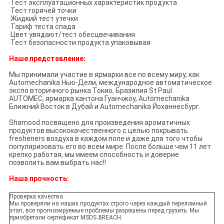
·Тест эксплуатационных характеристик продукта
·Тест горячей точки
·Жидкий тест утечки
·Тариф теста спада
·Цвет увядают/тест обесцвечивания
·Тест безопасности продукта упаковывая
Наше представление:
Мы принимали участие в ярмарки все по всему миру, как
Automechanika Нью-Дели, международное автоматическое
экспо вторичного рынка Токио, Бразилия St Paul
AUTOMEC, ярмарка кантона Гуанчжоу, Automechanika
Ближний Восток в Дубай и Automechanika Йоханнесбург.
Shamood посвящено для произведения ароматичных
продуктов высококачественного с целью покрывать
fresheners воздуха в каждом поле и даже для того чтобы
популяризовать его во всем мире. После больше чем 11 лет
крепко работая, мы имеем способность и доверие
позволить вам выбрать нас!!
Наша прочность:
Проверка качества
Мы проверяли на наших продуктах строго через каждый переломный
этап, все прогнозируемые проблемы разрешены перед грузить. Мы
приобретали сертификат MSDS &REACH.