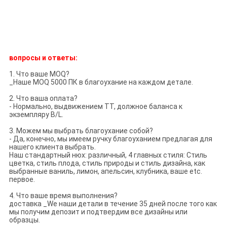
вопросы и ответы
:
1. Что ваше MOQ?
_Наше MOQ 5000 ПК в благоухание на каждом детале.
2. Что ваша оплата?
- Нормально, выдвижением TT, должное баланса к
экземпляру B/L.
3. Можем мы выбрать благоухание собой?
- Да, конечно, мы имеем ручку благоуханием предлагая для
нашего клиента выбрать.
Наш стандартный нюх: различный, 4 главных стиля: Стиль
цветка, стиль плода, стиль природы и стиль дизайна, как
выбранные ваниль, лимон, апельсин, клубника, ваше etc.
первое.
4. Что ваше время выполнения?
доставка _We наши детали в течение 35 дней после того как
мы получим депозит и подтвердим все дизайны или
образцы.