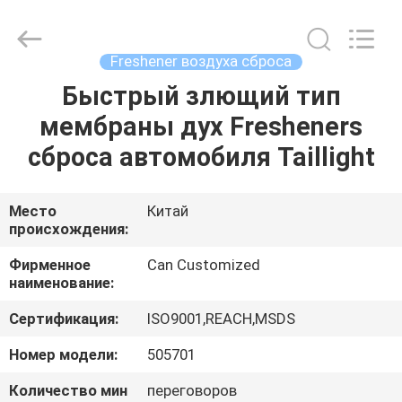
Shamood
Daily
Use
Products
Co.,
Freshener воздуха сброса
Ltd..
All
Rights
Быстрый злющий тип
ДОМ
Reserved.
мембраны дух Fresheners
ПРОДУКТЫ
сброса автомобиля Taillight
О
Место
Китай
происхождения:
НАС
Фирменное
Can Customized
наименование:
ПУТЕШЕСТВИЕ
Сертификация:
ISO9001,REACH,MSDS
ФАБРИКИ
Номер модели:
505701
ПРОВЕРКА
Количество мин
переговоров