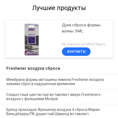
Лучшие продукты
Духи сброса формы
волны 3ML
Pls inquiry to us MOQ:Переговоры
КОНТАКТЫ
Freshener воздуха сброса
Мембрана формы автошины лимона Freshener воздуха
зажима сброса надушенная временем
Сладостные цветастые вставляют вверх Fresheners
воздуха с функциями Mutipal
Бренд прокладок Фрешенер воздуха 4 сброса Марин
Вильдберры/ПК душистый Шамоод вставляет