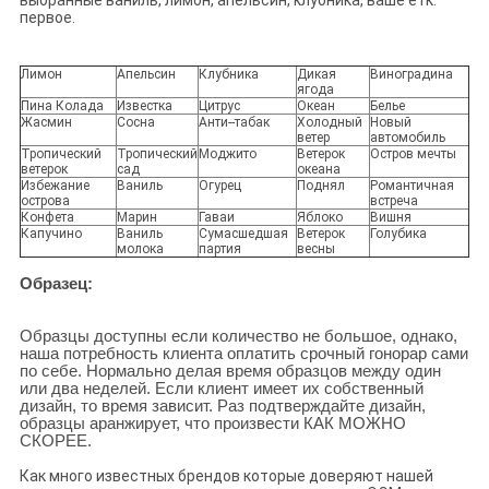
первое.
Лимон
Апельсин
Клубника
Дикая
Виноградина
ягода
Пина Колада
Известка
Цитрус
Океан
Белье
Жасмин
Сосна
Анти--табак
Холодный
Новый
ветер
автомобиль
Тропический
Тропический
Моджито
Ветерок
Остров мечты
ветерок
сад
океана
Избежание
Ваниль
Огурец
Поднял
Романтичная
острова
встреча
Конфета
Марин
Гаваи
Яблоко
Вишня
Капучино
Ваниль
Сумасшедшая
Ветерок
Голубика
молока
партия
весны
Образец:
Образцы доступны если количество не большое, однако,
наша потребность клиента оплатить срочный гонорар сами
по себе. Нормально делая время образцов между один
или два неделей. Если клиент имеет их собственный
дизайн, то время зависит. Раз подтверждайте дизайн,
образцы аранжирует, что произвести КАК МОЖНО
СКОРЕЕ.
Как много известных брендов которые доверяют нашей