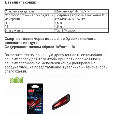
Детали упаковки:
Упаковывая детали:
12пкс/иннер 144пкс/ктн
Способ уплотнения прокладками:
Внутренняя коробка + наружное КТН
Измерения:
42*44*35км 3.5/4.5кг
Н.В.:
3,5 кг
Г.В.:
4,5 кг
Благоухание
Фаст&Фуриоус
Смертная казнь через повешение Одер исключая и
освежать воздуха
Содержание: зажим сброса 1×Унит + 1×
Закрепите эту покрашенную драгоценность автомобиля к
вашему сбросу для того чтобы принести освежая нюх к
вашему автомобилю. Используя кондиционирование
воздуха улучшит представление и увеличит интенсивность
благоухания.