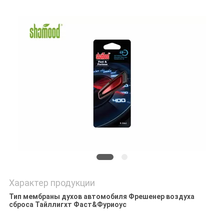
POLICY
Характер продукции
Тип мембраны духов автомобиля Фрешенер воздуха
сброса Тайллигхт Фаст&Фуриоус