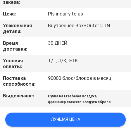
заказа:
КАЧЕСТВА
Цена:
Pls inquiry to us
СВЯЖИТЕСЬ
Упаковывая
Внутреннее Box+Outer CTN
МЫ
детали:
Время
30 ДНЕЙ
доставки:
НОВОСТИ
Условия
Т/Т, Л/К, ЭТК.
оплаты:
СПРОСИТЕ
Поставка
90000 блок/блоков в месяц
ЦИТАТУ
способности:
Выделенное:
,
Ручка на Freshener воздуха
КАРТА
фрешенер свежего воздуха сброса
САЙТА
ЛУЧШАЯ ЦЕНА
PRIVACY