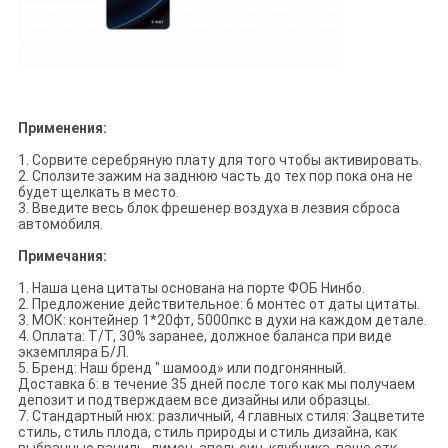
Применения:
1. Сорвите серебряную плату для того чтобы активировать.
2. Сползите зажим на заднюю часть до тех пор пока она не
будет щелкать в место.
3. Введите весь блок фрешенер воздуха в лезвия сброса
автомобиля.
Примечания:
1. Наша цена цитаты основана на порте ФОБ Нинбо.
2. Предложение действительное: 6 монтес от даты цитаты.
3. МОК: контейнер 1*20фт, 5000пкс в духи на каждом детале.
4. Оплата: Т/Т, 30% заранее, должное баланса при виде
экземпляра Б/Л.
5. Бренд: Наш бренд " шамоод» или подгонянный.
Доставка 6: в течение 35 дней после того как мы получаем
депозит и подтверждаем все дизайны или образцы.
7. Стандартный нюх: различный, 4 главных стиля: Зацветите
стиль, стиль плода, стиль природы и стиль дизайна, как
выбранные ваниль, лимон, апельсин, клубника, ваше етк.