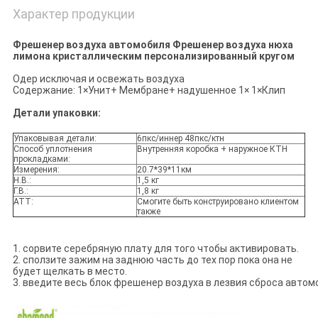
Характер продукции
Фрешенер воздуха автомобиля Фрешенер воздуха нюха
лимона кристаллическим персонализированный кругом
Одер исключая и освежать воздуха
Содержание: 1×Унит+ Мембране+ надушенное 1× 1×Клип
Детали упаковки:
Упаковывая детали:
6пкс/иннер 48пкс/ктн
Способ уплотнения
Внутренняя коробка + наружное КТН
прокладками:
Измерения:
20.7*39*11км
Н.В.:
1,5 кг
Г.В.:
1,8 кг
АТТ:
Смогите быть конструировано клиентом
также
1. сорвите серебряную плату для того чтобы активировать.
2. сползите зажим на заднюю часть до тех пор пока она не
будет щелкать в место.
3. введите весь блок фрешенер воздуха в лезвия сброса автом