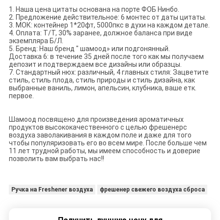
1. Наша цена цитаты основана на порте ФОБ Нинбо.
2. Предложение действительное: 6 монтес от даты цитаты.
3. МОК: контейнер 1*20фт, 5000пкс в духи на каждом детале.
4. Оплата: Т/Т, 30% заранее, должное баланса при виде
экземпляра Б/Л.
5. Бренд: Наш бренд " шамоод» или подгонянный.
Доставка 6: в течение 35 дней после того как мы получаем
депозит и подтверждаем все дизайны или образцы.
7. Стандартный нюх: различный, 4 главных стиля: Зацветите
стиль, стиль плода, стиль природы и стиль дизайна, как
выбранные ваниль, лимон, апельсин, клубника, ваше етк.
первое.
Шамоод посвящено для произведения ароматичных
продуктов высококачественного с целью фрешенерс
воздуха заволакивания в каждом поле и даже для того
чтобы популяризовать его во всем мире. После больше чем
11 лет трудной работы, мы имеем способность и доверие
позволить вам выбрать нас!!
Ручка на Freshener воздуха
фрешенер свежего воздуха сброса