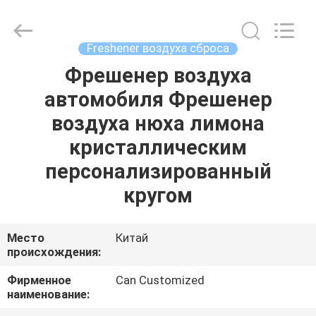
Shamood
Daily
Use
Products
Co.,
Freshener воздуха сброса
Ltd..
All
Rights
Фрешенер воздуха
ДОМ
Reserved.
автомобиля Фрешенер
ПРОДУКТЫ
воздуха нюха лимона
кристаллическим
О
персонализированный
НАС
кругом
ПУТЕШЕСТВИЕ
Место
Китай
происхождения:
ФАБРИКИ
Фирменное
Can Customized
наименование:
ПРОВЕРКА