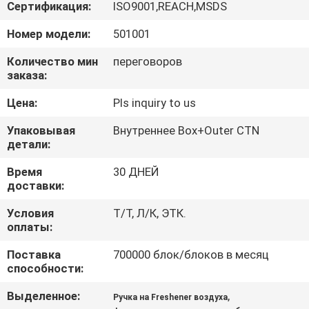
КАЧЕСТВА
Сертификация:
ISO9001,REACH,MSDS
Номер модели:
501001
СВЯЖИТЕСЬ
Количество мин
переговоров
МЫ
заказа:
Цена:
Pls inquiry to us
НОВОСТИ
Упаковывая
Внутреннее Box+Outer CTN
детали:
СПРОСИТЕ
Время
30 ДНЕЙ
ЦИТАТУ
доставки:
Условия
Т/Т, Л/К, ЭТК.
оплаты:
КАРТА
САЙТА
Поставка
700000 блок/блоков в месяц
способности:
Выделенное:
,
PRIVACY
Ручка на Freshener воздуха